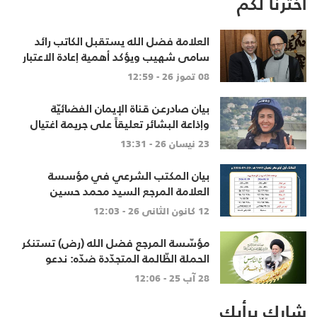
اخترنا لكم
العلامة فضل الله يستقبل الكاتب رائد
سامي شهيب ويؤكد أهمية إعادة الاعتبار
للعقل والحوار النقدي
08 تموز 26 - 12:59
بيان صادرعن قناة الإيمان الفضائيّة
وإذاعة البشائر تعليقاً على جريمة اغتيال
الشهيدة آمال الخليل
23 نيسان 26 - 13:31
بيان المكتب الشرعي في مؤسسة
العلامة المرجع السيد محمد حسين
فضل الله "رض" في تحديد بداية شهر
12 كانون الثاني 26 - 12:03
شعبان لعام 1447هـ
مؤسّسة المرجع فضل الله (رض) تستنكر
الحملة الظّالمة المتجدّدة ضدّه: ندعو
المحطّة التّلفزيونيّة الّتي أساءت له
28 آب 25 - 12:06
لخطوات تصحيحيّة
شارك برأيك