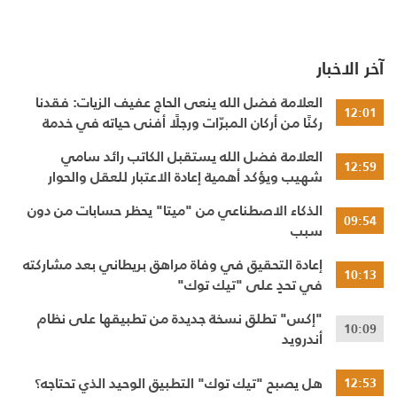
آخر الاخبار
العلامة فضل الله ينعى الحاج عفيف الزيات: فقدنا
12:01
ركنًا من أركان المبرّات ورجلًا أفنى حياته في خدمة
الإنسان
العلامة فضل الله يستقبل الكاتب رائد سامي
12:59
شهيب ويؤكد أهمية إعادة الاعتبار للعقل والحوار
النقدي
الذكاء الاصطناعي من "ميتا" يحظر حسابات من دون
09:54
سبب
إعادة التحقيق في وفاة مراهق بريطاني بعد مشاركته
10:13
في تحدٍ على "تيك توك"
"إكس" تطلق نسخة جديدة من تطبيقها على نظام
10:09
أندرويد
هل يصبح "تيك توك" التطبيق الوحيد الذي تحتاجه؟
12:53