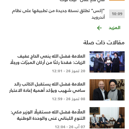
"إكس" تطلق نسخة جديدة من تطبيقها على نظام
10:09
أندرويد
المزيد
مقالات ذات صلة
العلامة فضل الله ينعى الحاج عفيف
الزيات: فقدنا ركنًا من أركان المبرّات ورجلًا
أفنى حياته في خدمة الإنسان
20 تموز 26 - 12:01
العلامة فضل الله يستقبل الكاتب رائد
سامي شهيب ويؤكد أهمية إعادة الاعتبار
للعقل والحوار النقدي
08 تموز 26 - 12:59
العلّامة فضل الله مستقبِلًا الوزير مكي:
التنوع اللبناني غنى والوحدة الوطنية
أساس
07 آب 26 - 12:04