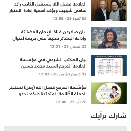
العلامة فضل الله يستقبل الكاتب رائد
سامي شهيب ويؤكد أهمية إعادة الاعتبار
للعقل والحوار النقدي
08 تموز 26 - 12:59
بيان صادرعن قناة الإيمان الفضائيّة
وإذاعة البشائر تعليقاً على جريمة اغتيال
الشهيدة آمال الخليل
23 نيسان 26 - 13:31
بيان المكتب الشرعي في مؤسسة
العلامة المرجع السيد محمد حسين
فضل الله "رض" في تحديد بداية شهر
12 كانون الثاني 26 - 12:03
شعبان لعام 1447هـ
مؤسّسة المرجع فضل الله (رض) تستنكر
الحملة الظّالمة المتجدّدة ضدّه: ندعو
المحطّة التّلفزيونيّة الّتي أساءت له
28 آب 25 - 12:06
لخطوات تصحيحيّة
شارك برأيك