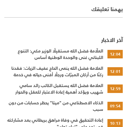
يهمنا تعليقك
آخر الاخبار
العلّامة فضل الله مستقبِلًا الوزير مكي: التنوع
12:04
اللبناني غنى والوحدة الوطنية أساس
العلامة فضل الله ينعى الحاج عفيف الزيات: فقدنا
12:01
ركنًا من أركان المبرّات ورجلًا أفنى حياته في خدمة
الإنسان
العلامة فضل الله يستقبل الكاتب رائد سامي
12:59
شهيب ويؤكد أهمية إعادة الاعتبار للعقل والحوار
النقدي
الذكاء الاصطناعي من "ميتا" يحظر حسابات من دون
09:54
سبب
إعادة التحقيق في وفاة مراهق بريطاني بعد مشاركته
10:13
في تحدٍ على "تيك توك"