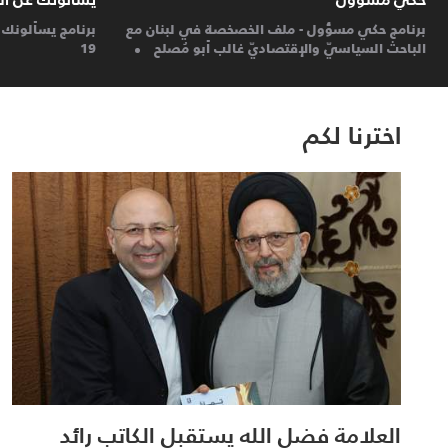
26
يسألونك عن الانسان والحياة :26 سبتمبر
26
حكي مس
أيلول 18
أيلول 18
اخترنا لكم
العلامة فضل الله يستقبل الكاتب رائد