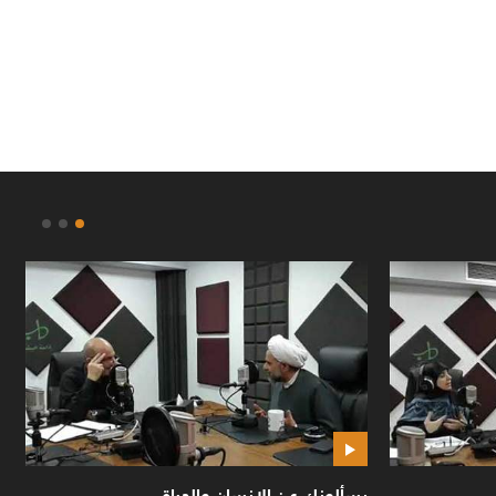
يسألونك عن الانسان والحياة