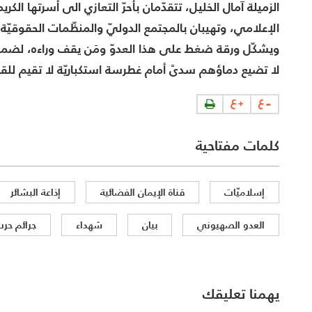
الزميلة آمال الخليل، تتقدّمان بأحرّ التعازي الى أسرتها الكر
الإعلامي، وتهيبان بالمجتمع الدوليّ والمنظّمات الحقوقيّة و
ويشكّل ورقة ضغط على هذا العدوّ ومَن يقف وراءه، لضمان
لا تضيع دماؤهم سدىً أمام غطرسة استكباريّة لا تقيم للقيم 
كلمات مفتاحية
إسلاميّات
قناة الإيمان الفضائية
إذاعة البشائر
العدو الصهيوني
بيان
شهداء
جرائم حر
يهمنا تعليقك