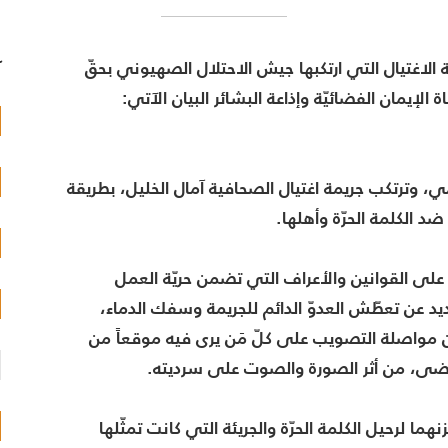
ة الاغتيال التي ارتكبها جيش الاحتلال الصهيوني بحقّ
آ
الإيمان الفضائيّة وإذاعة البشائر البيان الآتي:
ي، وترتكب جريمة اغتيال الصحافية آمال الخليل، بطريقة
د الكلمة الحرّة وأهلها.
 على القوانين والأعراف التي تضمن حريّة العمل
ديد عن تعطّش العدوّ الدائم للجريمة وسفك الدماء،
ى عن مواصلة التصويب على كلّ مَن يرى فيه موقعاً من
 مضى، من أثر الصورة والصوت على سرديته.
زنهما لرحيل الكلمة الحرّة والجريئة التي كانت تمثّلها