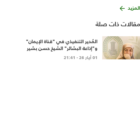
لمزيد
قالات ذات صلة
المُدير التنفيذي في "قناة الإيمان"
و"إذاعة البشائر" الشيخ حسن بشير
ناعيًا مُديرة "مبّرة السيّدة خديجة
01 أيار 26 - 21:41
الكبرى" الحاجة عليا كريّم: الحاجة
عليا.. الإنسان النموذج