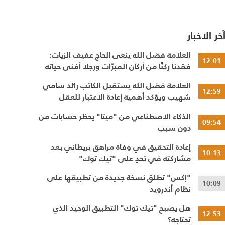
خر الاخبار
العلامة فضل الله ينعى الحاج عفيف الزيات:
12:01
فقدنا ركنًا من أركان المبرّات ورجلًا أفنى حياته
في خدمة الإنسان
العلامة فضل الله يستقبل الكاتب رائد سامي
12:59
شهيب ويؤكد أهمية إعادة الاعتبار للعقل
والحوار النقدي
الذكاء الاصطناعي من "ميتا" يحظر حسابات من
09:54
دون سبب
إعادة التحقيق في وفاة مراهق بريطاني بعد
10:13
مشاركته في تحدٍ على "تيك توك"
"إكس" تطلق نسخة جديدة من تطبيقها على
10:09
نظام أندرويد
هل يصبح "تيك توك" التطبيق الوحيد الذي
12:53
تحتاجه؟