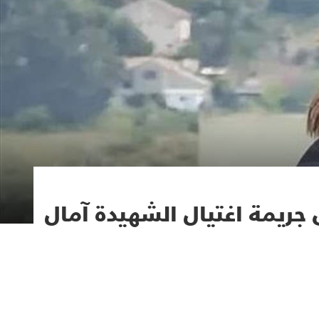
ى جريمة اغتيال الشهيدة آمال