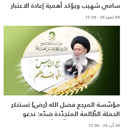
سامي شهيب ويؤكد أهمية إعادة الاعتبار
للعقل والحوار النقدي
08 تموز 26 - 12:59
مؤسّسة المرجع فضل الله (رض) تستنكر
الحملة الظّالمة المتجدّدة ضدّه: ندعو
المحطّة التّلفزيونيّة الّتي أساءت له
28 آب 25 - 12:06
لخطوات تصحيحيّة