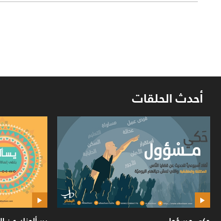
أحدث الحلقات
يسألونك عن الانسان والحياة
حكي 