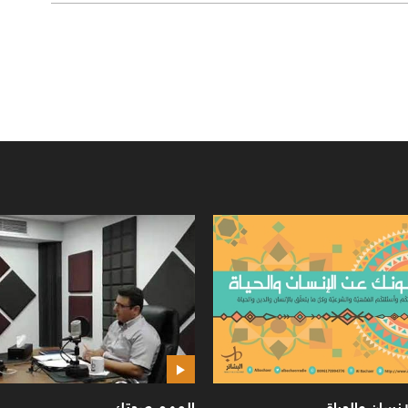
مسؤول
صوت حسيني