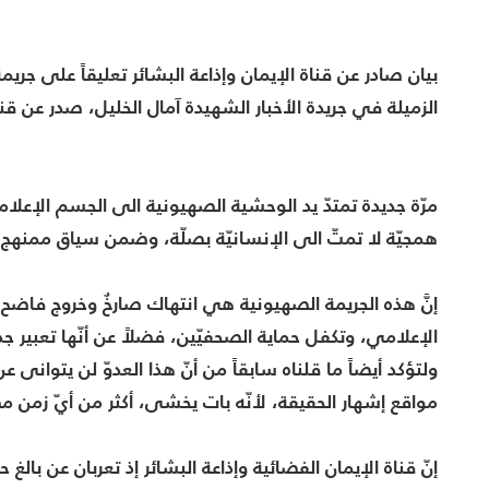
بيان صادر عن قناة الإيمان وإذاعة البشائر تعليقاً على جريم
الزميلة في جريدة الأخبار الشهيدة آمال الخليل، صدر عن قناة 
مرّة جديدة تمتدّ يد الوحشية الصهيونية الى الجسم الإعلام
همجيّة لا تمتّ الى الإنسانيّة بصلّة، وضمن سياق ممنهج ض
إنَّ هذه الجريمة الصهيونية هي انتهاك صارخٌ وخروج فاضح
الإعلامي، وتكفل حماية الصحفيّين، فضلاً عن أنّها تعبير ج
ولتؤكد أيضاً ما قلناه سابقاً من أنّ هذا العدوّ لن يتوان
مواقع إشهار الحقيقة، لأنّه بات يخشى، أكثر من أيّ زمن
إنّ قناة الإيمان الفضائية وإذاعة البشائر إذ تعربان عن بالغ ح