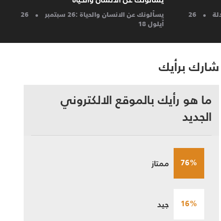
25 أيلول 18
يسألونك عن الانسان والحياة : 25 سبتمبر
أيلول 18
شارك برأيك
ما هو رأيك بالموقع الالكتروني
الجديد
76%
ممتاز
16%
جيد