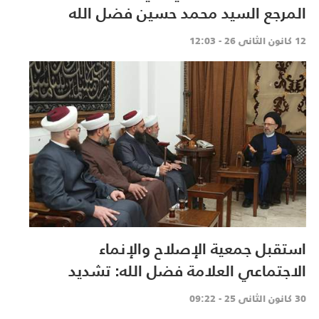
المرجع السيد محمد حسين فضل الله
"رض" في تحديد بداية شهر شعبان لعام
12 كانون الثاني 26 - 12:03
1447هـ
استقبل جمعية الإصلاح والإنماء
الاجتماعي العلامة فضل الله: تشديد
الضغوط لانسحاب العدو ورفض الشعارات
30 كانون الثاني 25 - 09:22
المذهبية والطائفية