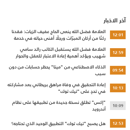
آخر الاخبار
العلامة فضل الله ينعى الحاج عفيف الزيات: فقدنا
12:01
ركنًا من أركان المبرّات ورجلًا أفنى حياته في خدمة
الإنسان
العلامة فضل الله يستقبل الكاتب رائد سامي
12:59
شهيب ويؤكد أهمية إعادة الاعتبار للعقل والحوار
النقدي
الذكاء الاصطناعي من "ميتا" يحظر حسابات من دون
09:54
سبب
إعادة التحقيق في وفاة مراهق بريطاني بعد مشاركته
10:13
في تحدٍ على "تيك توك"
"إكس" تطلق نسخة جديدة من تطبيقها على نظام
10:09
أندرويد
هل يصبح "تيك توك" التطبيق الوحيد الذي تحتاجه؟
12:53