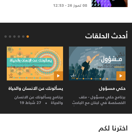
08 تموز 26 - 12:53
أحدث الحلقات
حكي مسؤول
يسألونك عن الانسان والحياة
ا
برنامج حكي مسؤول - ملف
برنامج يسألونك عن الانسان
ا
الخصخصة في لبنان مع الباحث
والحياة
27 شباط 19
ل
السياسيّ والإقتصاديّ غالب أبو
مُصلح
27 شباط 19
اخترنا لكم