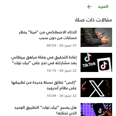
المزيد
مقالات ذات صلة
الذكاء الاصطناعي من "ميتا" يحظر
حسابات من دون سبب
27 تموز 26 - 09:54
إعادة التحقيق في وفاة مراهق بريطاني
بعد مشاركته في تحدٍ على "تيك توك"
22 تموز 26 - 10:13
"إكس" تطلق نسخة جديدة من تطبيقها
على نظام أندرويد
22 تموز 26 - 10:09
هل يصبح "تيك توك" التطبيق الوحيد
الذي تحتاجه؟