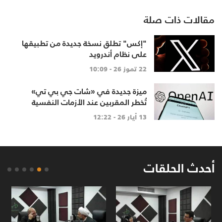
مقالات ذات صلة
"إكس" تطلق نسخة جديدة من تطبيقها
على نظام أندرويد
22 تموز 26 - 10:09
ميزة جديدة في «شات جي بي تي»
تُخطر المقربين عند الأزمات النفسية
13 أيار 26 - 12:22
أحدث الحلقات