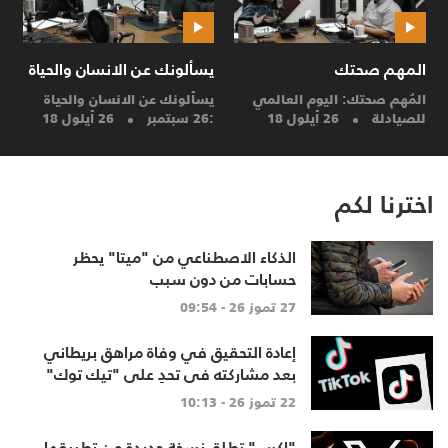
المهم صحتك
يسألونك عن الانسان والحياة
ح
المُهم صحتك: اليوم العالمي
يسألونك عن الانسان والحياة
ح
للصيادلة
26 أيلول 18
:26 سبتمبر
26 أيلول 18
م
اخترنا لكم
الذكاء الاصطناعي من "ميتا" يحظر
حسابات من دون سبب
27 تموز 26 - 09:54
إعادة التحقيق في وفاة مراهق بريطاني
بعد مشاركته في تحدٍ على "تيك توك"
22 تموز 26 - 10:13
"إكس" تطلق نسخة جديدة من تطبيقها