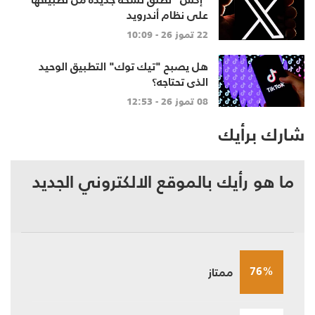
على نظام أندرويد
22 تموز 26 - 10:09
هل يصبح "تيك توك" التطبيق الوحيد
الذي تحتاجه؟
08 تموز 26 - 12:53
شارك برأيك
ما هو رأيك بالموقع الالكتروني الجديد
76%
ممتاز