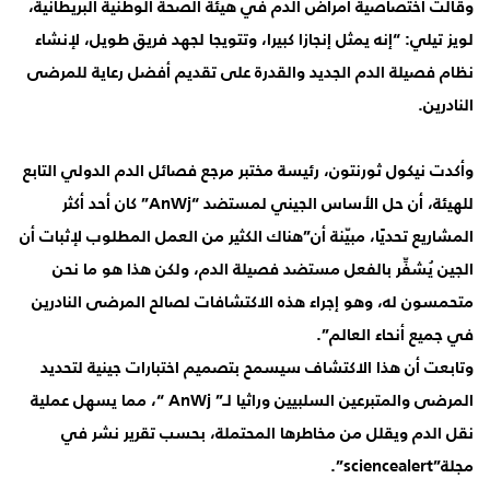
وقالت اختصاصية أمراض الدم في هيئة الصحة الوطنية البريطانية،
لويز تيلي: “إنه يمثل إنجازا كبيرا، وتتويجا لجهد فريق طويل، لإنشاء
نظام فصيلة الدم الجديد والقدرة على تقديم أفضل رعاية للمرضى
النادرين.
وأكدت نيكول ثورنتون، رئيسة مختبر مرجع فصائل الدم الدولي التابع
للهيئة، أن حل الأساس الجيني لمستضد “AnWj” كان أحد أكثر
المشاريع تحديًا، مبيّنة أن”هناك الكثير من العمل المطلوب لإثبات أن
الجين يُشفِّر بالفعل مستضد فصيلة الدم، ولكن هذا هو ما نحن
متحمسون له، وهو إجراء هذه الاكتشافات لصالح المرضى النادرين
في جميع أنحاء العالم”.
وتابعت أن هذا الاكتشاف سيسمح بتصميم اختبارات جينية لتحديد
المرضى والمتبرعين السلبيين وراثيا لـ” AnWj “، مما يسهل عملية
نقل الدم ويقلل من مخاطرها المحتملة، بحسب تقرير نشر في
مجلة”sciencealert”.