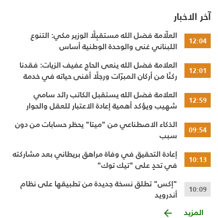
آخر الاخبار
العلّامة فضل الله مستقبِلًا الوزير مكي: التنوع
12:04
اللبناني غنى والوحدة الوطنية أساس
العلامة فضل الله ينعى الحاج عفيف الزيات: فقدنا
12:01
ركنًا من أركان المبرّات ورجلًا أفنى حياته في خدمة
الإنسان
العلامة فضل الله يستقبل الكاتب رائد سامي
12:59
شهيب ويؤكد أهمية إعادة الاعتبار للعقل والحوار
النقدي
الذكاء الاصطناعي من "ميتا" يحظر حسابات من دون
09:54
سبب
إعادة التحقيق في وفاة مراهق بريطاني بعد مشاركته
10:13
في تحدٍ على "تيك توك"
"إكس" تطلق نسخة جديدة من تطبيقها على نظام
10:09
أندرويد
المزيد