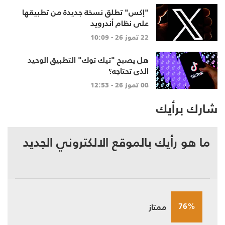
"إكس" تطلق نسخة جديدة من تطبيقها
على نظام أندرويد
22 تموز 26 - 10:09
هل يصبح "تيك توك" التطبيق الوحيد
الذي تحتاجه؟
08 تموز 26 - 12:53
شارك برأيك
ما هو رأيك بالموقع الالكتروني الجديد
76%
ممتاز