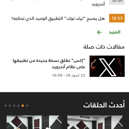
10:09
أندرويد
هل يصبح "تيك توك" التطبيق الوحيد الذي تحتاجه؟
12:53
المزيد
مقالات ذات صلة
"إكس" تطلق نسخة جديدة من تطبيقها
على نظام أندرويد
22 تموز 26 - 10:09
أحدث الحلقات