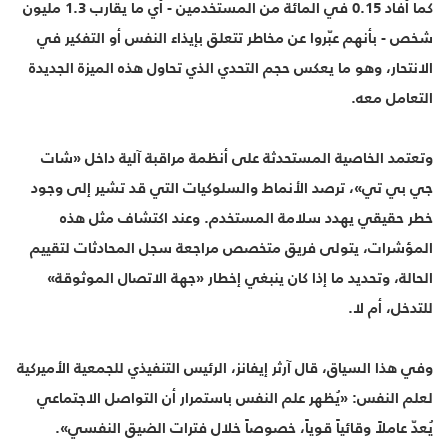
كما أفاد 0.15 في المائة من المستخدمين - أي ما يقارب 1.3 مليون
شخص - بأنهم عبّروا عن مخاطر تتعلق بإيذاء النفس أو التفكير في
الانتحار، وهو ما يعكس حجم التحدي الذي تحاول هذه الميزة الجديدة
التعامل معه.
وتعتمد الخاصية المستحدثة على أنظمة مراقبة آلية داخل «شات
جي بي تي»، ترصد الأنماط والسلوكيات التي قد تشير إلى وجود
خطر حقيقي يهدد سلامة المستخدم. وعند اكتشاف مثل هذه
المؤشرات، يتولى فريق متخصص مراجعة سجل المحادثات لتقييم
الحالة، وتحديد ما إذا كان ينبغي إخطار «جهة الاتصال الموثوقة»
للتدخل، أم لا.
وفي هذا السياق، قال آرثر إيفانز، الرئيس التنفيذي للجمعية الأميركية
لعلم النفس: «يُظهر علم النفس باستمرار أن التواصل الاجتماعي
يُعدّ عاملاً وقائياً قوياً، خصوصاً خلال فترات الضيق النفسي».