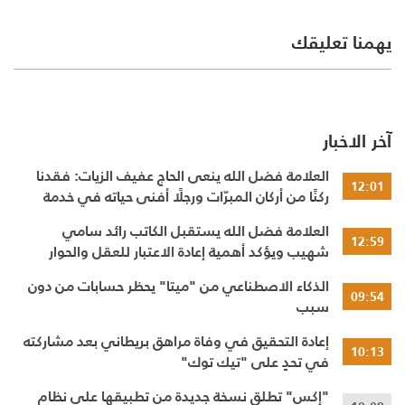
يهمنا تعليقك
آخر الاخبار
العلامة فضل الله ينعى الحاج عفيف الزيات: فقدنا
12:01
ركنًا من أركان المبرّات ورجلًا أفنى حياته في خدمة
الإنسان
العلامة فضل الله يستقبل الكاتب رائد سامي
12:59
شهيب ويؤكد أهمية إعادة الاعتبار للعقل والحوار
النقدي
الذكاء الاصطناعي من "ميتا" يحظر حسابات من دون
09:54
سبب
إعادة التحقيق في وفاة مراهق بريطاني بعد مشاركته
10:13
في تحدٍ على "تيك توك"
"إكس" تطلق نسخة جديدة من تطبيقها على نظام