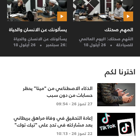
المهم صحتك
يسألونك عن الانسان والحياة
ح
المُهم صحتك: اليوم العالمي
يسألونك عن الانسان والحياة
ح
للصيادلة
26 أيلول 18
:26 سبتمبر
26 أيلول 18
م
اخترنا لكم
الذكاء الاصطناعي من "ميتا" يحظر
حسابات من دون سبب
27 تموز 26 - 09:54
إعادة التحقيق في وفاة مراهق بريطاني
بعد مشاركته في تحدٍ على "تيك توك"
22 تموز 26 - 10:13