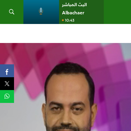
البث المباشر
Albachaer
10:43