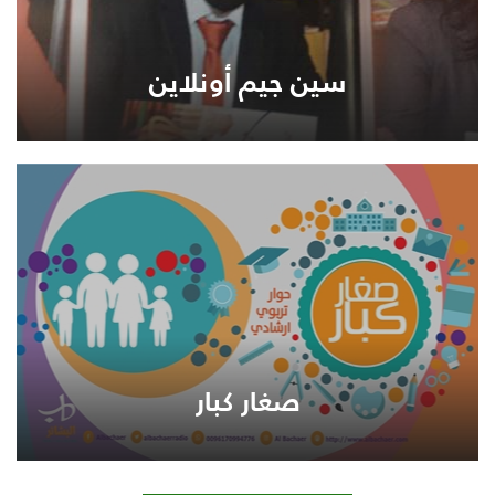
سين جيم أونلاين
صغار كبار