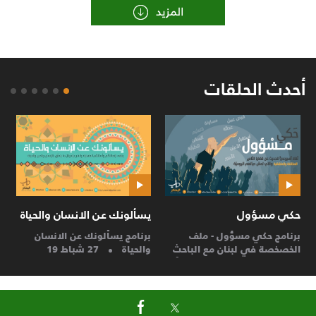
أحدث الحلقات
حكي مسؤول
يسألونك عن الانسان والحياة
ال
برنامج حكي مسؤول - ملف
برنامج يسألونك عن الانسان
ال
الخصخصة في لبنان مع الباحث
والحياة
27 شباط 19
لل
السياسيّ والإقتصاديّ غالب أبو
مُصلح
27 شباط 19