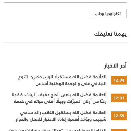
تكنولوجيا وطب
يهمنا تعليقك
آخر الاخبار
العلّامة فضل الله مستقبِلًا الوزير مكي: التنوع
12:04
اللبناني غنى والوحدة الوطنية أساس
العلامة فضل الله ينعى الحاج عفيف الزيات: فقدنا
12:01
ركنًا من أركان المبرّات ورجلًا أفنى حياته في خدمة
الإنسان
العلامة فضل الله يستقبل الكاتب رائد سامي
12:59
شهيب ويؤكد أهمية إعادة الاعتبار للعقل والحوار
النقدي
الذكاء الاصطناعي من "ميتا" يحظر حسابات من دون