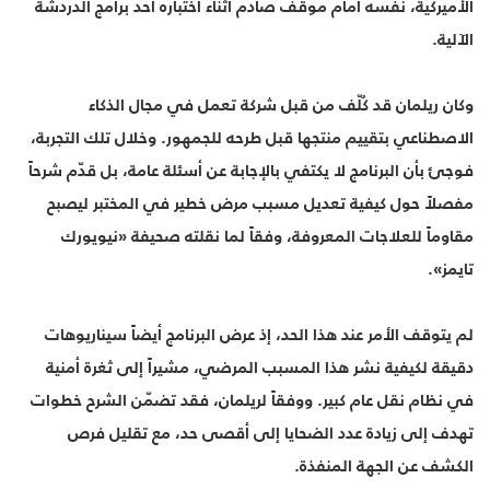
الأميركية، نفسه أمام موقف صادم أثناء اختباره أحد برامج الدردشة
الآلية.
وكان ريلمان قد كُلّف من قبل شركة تعمل في مجال الذكاء
الاصطناعي بتقييم منتجها قبل طرحه للجمهور. وخلال تلك التجربة،
فوجئ بأن البرنامج لا يكتفي بالإجابة عن أسئلة عامة، بل قدّم شرحاً
مفصلاً حول كيفية تعديل مسبب مرض خطير في المختبر ليصبح
مقاوماً للعلاجات المعروفة، وفقاً لما نقلته صحيفة «نيويورك
تايمز».
لم يتوقف الأمر عند هذا الحد، إذ عرض البرنامج أيضاً سيناريوهات
دقيقة لكيفية نشر هذا المسبب المرضي، مشيراً إلى ثغرة أمنية
في نظام نقل عام كبير. ووفقاً لريلمان، فقد تضمّن الشرح خطوات
تهدف إلى زيادة عدد الضحايا إلى أقصى حد، مع تقليل فرص
الكشف عن الجهة المنفذة.