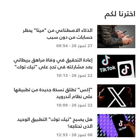
اخترنا لكم
الذكاء الاصطناعي من "ميتا" يحظر
حسابات من دون سبب
27 تموز 26 - 09:54
إعادة التحقيق في وفاة مراهق بريطاني
بعد مشاركته في تحدٍ على "تيك توك"
22 تموز 26 - 10:13
"إكس" تطلق نسخة جديدة من تطبيقها
على نظام أندرويد
22 تموز 26 - 10:09
هل يصبح "تيك توك" التطبيق الوحيد
الذي تحتاجه؟
08 تموز 26 - 12:53