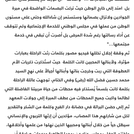
بل امتد إلى خارج الوطن حيث تركت البصمات الواضحة في مبرة
الجوادين ولاتزال بصماتها وستستمر إن شاءالله وحتى على مستوى
الوطن من عملها في مجلس الوطني للخدمة الإجتماعية ولم تتوقف
عن أداء رسالتها رغم شدة المرض بل أصرت أن تبقى في خدمة
مجتمعها..."
ثم وقفة إجلال تخللها فيديو مصور بكلمات رثت الراحلة بعبارات
مؤثرة، ولأبنائها المحبين كانت الكلمة حيث استُذكرت ذكريات الأم
العطوفة التي ربت وخرجت بناتها وأبنائها أجيالاً على نهج السيد
محمد حسين فضل الله (رض) وفي الختام، توجهت عائلة الراحلة
بكلمة كانت بلسماً يُستذكر فيه محطات من حياة مربيتنا الفاضلة التي
لطالما واكبت جميع المحطات من عطف المبرة إلى جولات المعهد
ثم إلى حضن البرائة في حضانة دار الفرح وكلمة من الشكر والتقدير
لكل من شاركهم هذا المصاب، مؤكدين أن إرثها التربوي والإنساني
سيظل حياً من خلال أبنائها ومحبيها الذين نهلوا من علمها وأخلاقها،
واختتم الحفل بمجلس عزاء عن روحها الطاهرة ودعوات صادقة أن