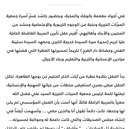
في أجواء مفعمة بالوفاء والمحبة، وبحضور حاشد ضمّ أسرة جمعية
المبرّات الخيرية ونخبة من الوجوه التربوية والإجتماعية وحشد من
المحبين والأبناء وأهاليهم، أُقيم حفل تأبين المربية الفاضلة الحاجة
عليا كريم (مديرة مبرة السيدة خديجة الكبرى ومعهد السيدة سكينة
الفني وحضانة دار الفرح ) تكريماً لمسيرتها العطرة التي قضتها في
ميادين الإنسانية والتربية والتعليم وبناء الأجيال.
بدأ الحفل بتلاوة عطرة من آيات الذكر الحكيم عن روحها الطاهرة، تخلل
الحفل عرض بصري استعرض محطات من حياتها المهنية والإنسانية،
تبعتها كلمة لرئيس جمعية المبرات الخيرية السيد علي فضل الله
معزياً بالمربية الراحلة قائلاً أنها آمنت بأن العمل المؤسسي لم يكن
لها وحدها، كانت دائماً تقول أنا والذين معي ... وأسهمت أيضاً في
إنشاء مجلس الصديقات والتي كانت داعمة له ومواكبة لمسيرته...
محتضنة كل المبادرات ..." وأضاف " أن دورها لم يقتصر على الداخل