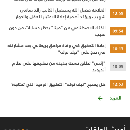
الإنسان
العلامة فضل الله يستقبل الكاتب رائد سامي
12:59
شهيب ويؤكد أهمية إعادة الاعتبار للعقل والحوار
النقدي
الذكاء الاصطناعي من "ميتا" يحظر حسابات من دون
09:54
سبب
إعادة التحقيق في وفاة مراهق بريطاني بعد مشاركته
10:13
في تحدٍ على "تيك توك"
"إكس" تطلق نسخة جديدة من تطبيقها على نظام
10:09
أندرويد
هل يصبح "تيك توك" التطبيق الوحيد الذي تحتاجه؟
12:53
المزيد
أحدث الحلقات