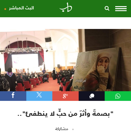
البث المباشر
"بصمةٌ وأثرٌ من حبٍّ لا ينطفئ"..
مشاركة