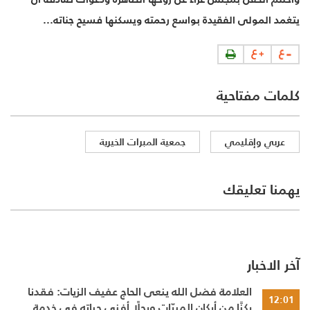
يتغمد المولى الفقيدة بواسع رحمته ويسكنها فسيح جناته...
كلمات مفتاحية
عربي وإقليمي
جمعية المبرات الخيرية
يهمنا تعليقك
آخر الاخبار
العلامة فضل الله ينعى الحاج عفيف الزيات: فقدنا
12:01
ركنًا من أركان المبرّات ورجلًا أفنى حياته في خدمة