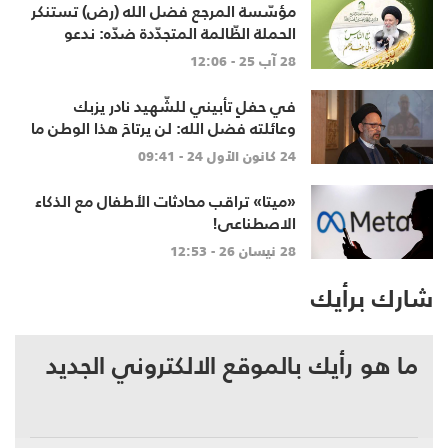
مؤسّسة المرجع فضل الله (رض) تستنكر
الحملة الظّالمة المتجدّدة ضدّه: ندعو
المحطّة التّلفزيونيّة الّتي أساءت له
28 آب 25 - 12:06
لخطوات تصحيحيّة
في حفلٍ تأبيني للشّهيد نادر يزبك
وعائلته فضل الله: لن يرتاحَ هذا الوطن ما
دامَ هذا العدّو مُتغطرسًا ومُحتلاً
24 كانون الأول 24 - 09:41
«ميتا» تراقب محادثات الأطفال مع الذكاء
الاصطناعي!
28 نيسان 26 - 12:53
شارك برأيك
ما هو رأيك بالموقع الالكتروني الجديد